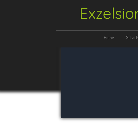
Exzelsio
Home
Schach 