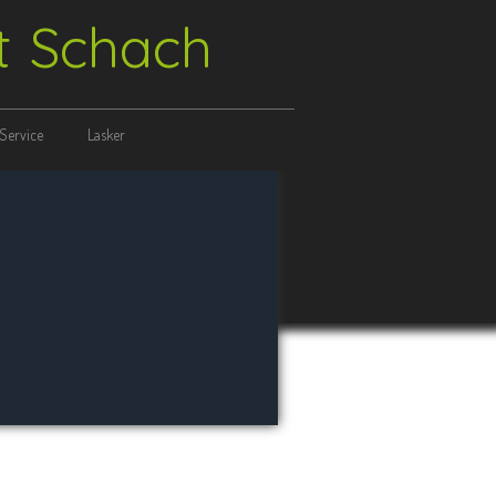
ft Schach
Service
Lasker