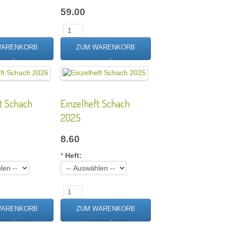
59.00
t Schach
Einzelheft Schach
2025
8.60
*
Heft: