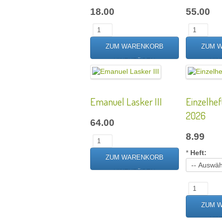
18.00
55.00
Emanuel Lasker III
Einzelhef
2026
64.00
8.99
*
Heft: