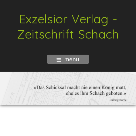
Exzelsior Verlag -
Zeitschrift Schach
menu